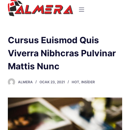
S
k
i
p
t
Cursus Euismod Quis
o
Viverra Nibhcras Pulvinar
c
o
Mattis Nunc
n
t
e
ALMERA
OCAK 23, 2021
HOT
,
INSIDER
n
t